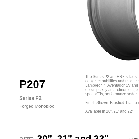
The Series P2 are HRE’s flagsh
P207
design capabilities and reset th
Lamborghini Aventador SV and th
of complexity and refinement, c
sports GTs, performance sedan
Series P2
Finish Shown: Brushed Titaniu
Forged Monoblok
Available in 20”, 21” and 22”
20”, 21” and 22"