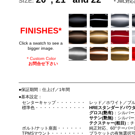
SIZE:
＊JWL対応
FINISHES*
Click a swatch to see a
bigger image.
＊Custom Color
お問合せ下さい
●保証期間：仕上げ／1年間
●基本設定：
センターキャップ・・・・・・・
レッド／ホワイト／ブル
標準色・・・・・・・・・・・・
HREスタンダードパウ
グロス(艶有)
：シルバー
サテン(艶無)
：シルバー
テクスチャー(粗目)
：チ
ボルト/ナット座面・・・・・・
純正対応、60°テーパ
TPMSマウント・・・・・・・・
ブラケットの有無選択