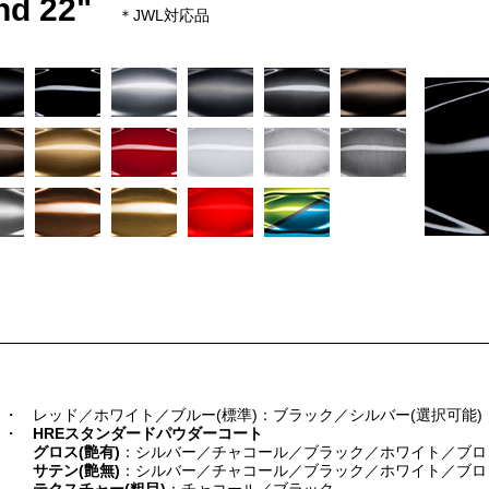
and 22"
＊JWL対応品
・・
レッド／ホワイト／ブルー(標準)：ブラック／シルバー(選択可能)
・・
HREスタンダードパウダーコート
グロス(艶有)
：シルバー／チャコール／ブラック／ホワイト／ブロ
サテン(艶無)
：シルバー／チャコール／ブラック／ホワイト／ブロ