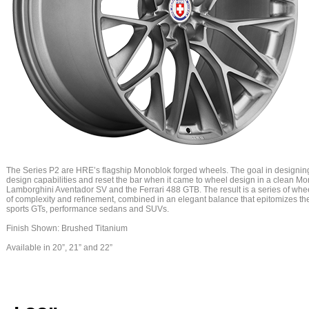
The Series P2 are HRE’s flagship Monoblok forged wheels. The goal in designin
design capabilities and reset the bar when it came to wheel design in a clean Mono
Lamborghini Aventador SV and the Ferrari 488 GTB. The result is a series of whe
of complexity and refinement, combined in an elegant balance that epitomizes the
sports GTs, performance sedans and SUVs.
Finish Shown: Brushed Titanium
Available in 20”, 21” and 22”