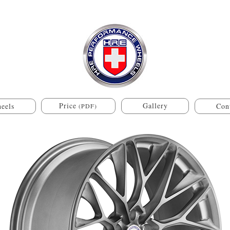
Price
Gallery
eels
Con
(PDF)