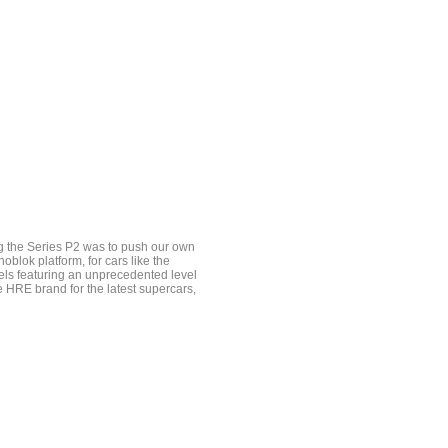
g the Series P2 was to push our own
blok platform, for cars like the
els featuring an unprecedented level
 HRE brand for the latest supercars,