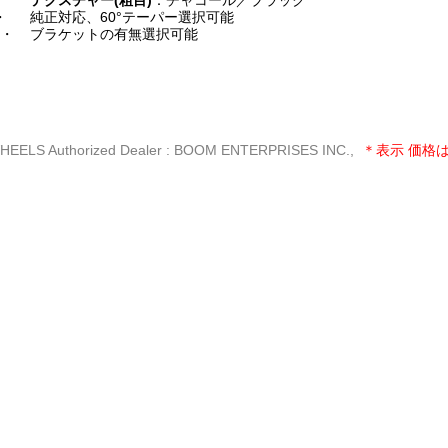
テクスチャー(粗目)
：チャコール／ブラック
・
純正対応、60°テーパー選択可能
・・
ブラケットの有無選択可能
ELS Authorized Dealer : BOOM ENTERPRISES INC.,
＊表示 価格