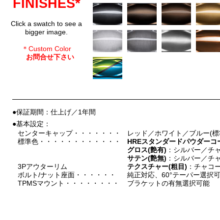
FINISHES*
Click a swatch to see a
bigger image.
＊Custom Color
お問合せ下さい
●保証期間：仕上げ／1年間
●基本設定：
センターキャップ・・・・・・・
レッド／ホワイト／ブルー(標
標準色・・・・・・・・・・・・
HREスタンダードパウダーコ
グロス(艶有)
：シルバー／チ
サテン(艶無)
：シルバー／チ
3Pアウターリム
テクスチャー(粗目)
：チャコ
ボルト/ナット座面・・・・・・
純正対応、60°テーパー選択
TPMSマウント・・・・・・・・
ブラケットの有無選択可能