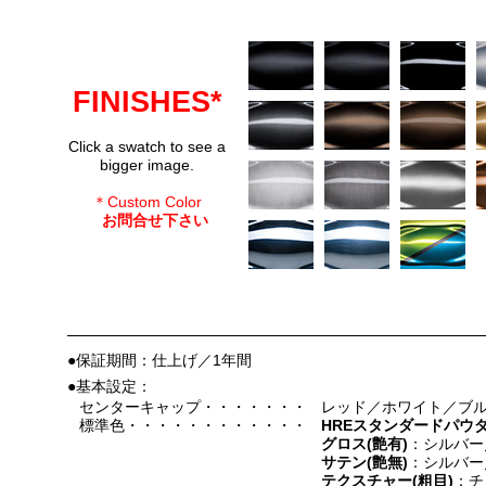
FINISHES*
Click a swatch to see a
bigger image.
＊Custom Color
お問合せ下さい
●保証期間：仕上げ／1年間
●基本設定：
センターキャップ・・・・・・・
レッド／ホワイト／ブル
標準色・・・・・・・・・・・・
HREスタンダードパウ
グロス(艶有)
：シルバー
サテン(艶無)
：シルバー
テクスチャー(粗目)
：チ