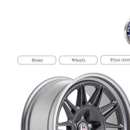
Price
Home
Wheels
(PDF