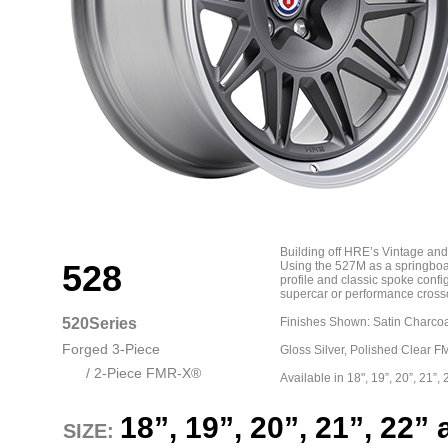
Building off HRE’s Vintage and 
528
Using the 527M as a springboa
profile and classic spoke confi
supercar or performance crosso
520Series
Finishes Shown: Satin Charcoa
Forged 3-Piece
Gloss Silver, Polished Clear F
/ 2-Piece FMR-X®
Available in 18", 19”, 20”, 21”, 
18”, 19”, 20”, 21”, 22
SIZE: